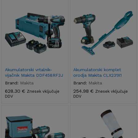
x
na
na
Akumulatorski vrtalnik-
Akumulatorski komplet
vijačnik Makita DDF458RF3J
orodja Makita CLX231X1
Brand:
Makita
Brand:
Makita
628.30
€
254.98
€
Znesek vključuje
Znesek vključuje
DDV
DDV