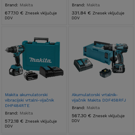
Brand:
Makita
Brand:
Makita
677.10
€
331.84
€
Znesek vključuje
Znesek vključuje
DDV
DDV
Makita akumulatorski
Akumulatorski vrtalnik-
vibracijski vrtalni-vijačnik
vijačnik Makita DDF458RFJ
DHP484RTE
Brand:
Makita
Brand:
Makita
567.30
€
Znesek vključuje
572.18
€
DDV
Znesek vključuje
DDV