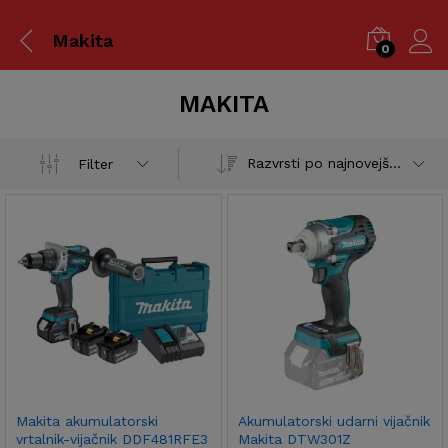
Makita
0
MAKITA
Razvrsti po najnovejšem
Filter
Makita akumulatorski
Akumulatorski udarni vijačnik
vrtalnik-vijačnik DDF481RFE3
Makita DTW301Z