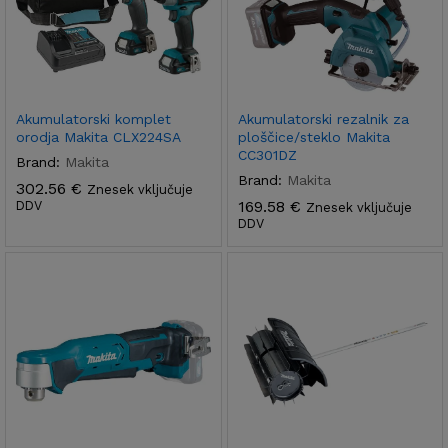
Akumulatorski komplet
Akumulatorski rezalnik za
orodja Makita CLX224SA
ploščice/steklo Makita
CC301DZ
Brand:
Makita
Brand:
Makita
302.56
€
Znesek vključuje
169.58
€
DDV
Znesek vključuje
DDV