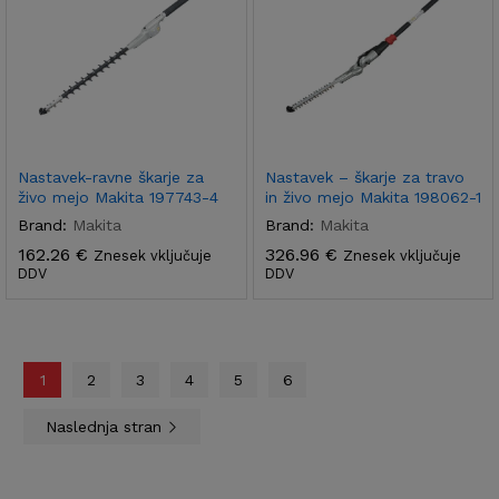
Nastavek-ravne škarje za
Nastavek – škarje za travo
živo mejo Makita 197743-4
in živo mejo Makita 198062-1
Brand:
Makita
Brand:
Makita
162.26
€
326.96
€
Znesek vključuje
Znesek vključuje
DDV
DDV
1
2
3
4
5
6
Naslednja stran