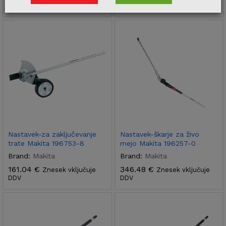
DDV
DDV
Nastavek-za zaključevanje
Nastavek-škarje za živo
trate Makita 196753-8
mejo Makita 196257-0
Brand:
Makita
Brand:
Makita
161.04
€
346.48
€
Znesek vključuje
Znesek vključuje
DDV
DDV