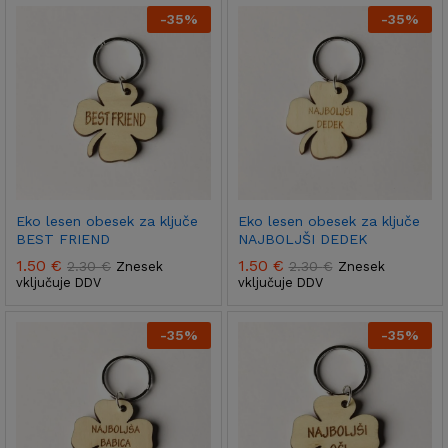
-
35
%
-
35
%
Eko lesen obesek za ključe
Eko lesen obesek za ključe
BEST FRIEND
NAJBOLJŠI DEDEK
1.50
€
1.50
€
2.30
€
2.30
€
Znesek
Znesek
vključuje DDV
vključuje DDV
x
-
35
%
-
35
%
na
na