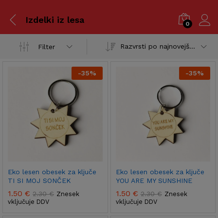
Izdelki iz lesa
0
Razvrsti po najnovejšem
Filter
-
35
%
-
35
%
Eko lesen obesek za ključe
Eko lesen obesek za ključe
TI SI MOJ SONČEK
YOU ARE MY SUNSHINE
1.50
€
1.50
€
2.30
€
2.30
€
Znesek
Znesek
vključuje DDV
vključuje DDV