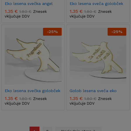
Eko lesena svečka angel
Eko lesena sveča golobček
1.35
€
1.35
€
1.80
€
1.80
€
Znesek
Znesek
vključuje DDV
vključuje DDV
-
25
%
-
25
%
Eko lesena svečka golobček
Golob lesena sveča eko
1.35
€
1.35
€
1.80
€
1.80
€
Znesek
Znesek
vključuje DDV
vključuje DDV