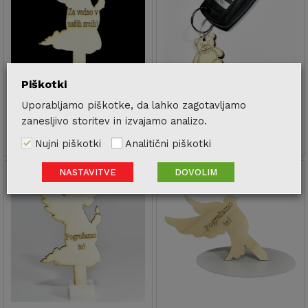
Piškotki
Lesena sveča eko angelček
Eko lesen obesek za ključe
Uporabljamo piškotke, da lahko zagotavljamo
Medvedek
1.35
€
1.80
€
Znesek
zanesljivo storitev in izvajamo analizo.
1.50
€
vključuje DDV
2.30
€
Znesek
vključuje DDV
Nujni piškotki
Analitični piškotki
NASTAVITVE
DOVOLIM
-
25
%
-
25
%