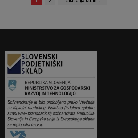
1
2
Naslednja stran