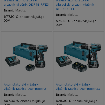
Makita akumulatorski
Makita akumulatorski
vrtalnik-vijačnik DDF481RFE3
vibracijski vrtalni-vijačnik
DHP484RTE
Brand:
Makita
Brand:
Makita
677.10
€
Znesek vključuje
572.18
€
DDV
Znesek vključuje
DDV
Akumulatorski vrtalnik-
Akumulatorski vrtalnik-
vijačnik Makita DDF458RFJ
vijačnik Makita DDF458RF3J
Brand:
Makita
Brand:
Makita
567.30
€
628.30
€
Znesek vključuje
Znesek vključuje
DDV
DDV