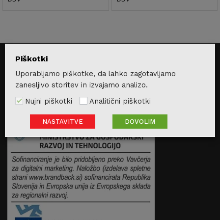
x
na
na
Piškotki
Uporabljamo piškotke, da lahko zagotavljamo
zanesljivo storitev in izvajamo analizo.
Nujni piškotki
Analitični piškotki
NASTAVITVE
DOVOLIM