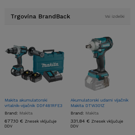
Trgovina BrandBack
Vsi izdelki
Makita akumulatorski
Akumulatorski udarni vijačnik
vrtalnik-vijačnik DDF481RFE3
Makita DTW301Z
Brand:
Makita
Brand:
Makita
677.10
€
331.84
€
Znesek vključuje
Znesek vključuje
DDV
DDV