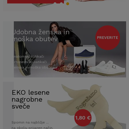
Udobna ženska in
moška obutev
PREVERITE
Anatomski natikači
Ortopedstki natikači
Ženska in moška obutev
EKO lesene
nagrobne
sveče
1,80 €
Spomin na najbližje ...
na okolju prijazen način.