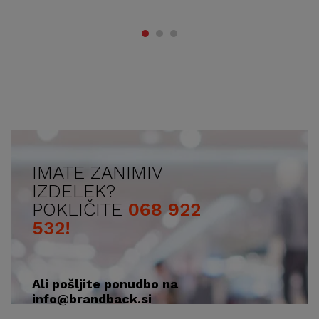
IMATE ZANIMIV
IZDELEK?
POKLIČITE
068 922
532!
Ali pošljite ponudbo na
info@brandback.si