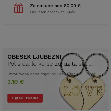
Za nakupe nad 80,00 €
Eko lesen obesek za ključe
OBESEK LJUBEZNI
Pol srca, le ko se združita sta ...
Otvoritvena cena trgovine BrandBack
3.10 €
Ogled izdelka