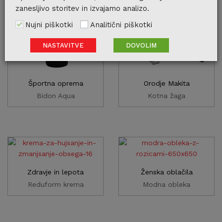
zanesljivo storitev in izvajamo analizo.
Nujni piškotki
Analitični piškotki
NASTAVITVE
DOVOLIM
Športna oprema
Orodje Makita
Bidon Aqua
Kotna žaga
Zdravje in lepota
Ženska oblačila
Reduform krema
Modna obleka