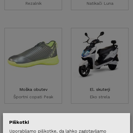
Rezalnik
Natikači Luna
Moška obutev
El. skuterji
Športni copati Peak
Eko strela
Piškotki
Uporabljamo piškotke, da lahko zagotavljamo