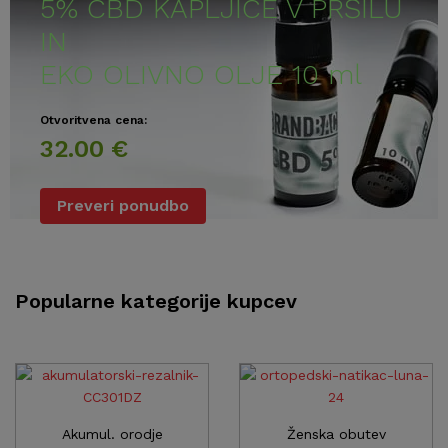
5% CBD KAPLJICE V PRŠILU
IN
EKO OLIVNO OLJE 10 ml
Otvoritvena cena:
32.00 €
Preveri ponudbo
Popularne kategorije kupcev
Akumul. orodje
Ženska obutev