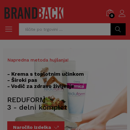
0
Preglej
Napredna metoda hujšanja!
- Krema s toplotnim učinkom
- Široki pas
- Vodič za zdravo življenje
REDUFORM
3 - delni komplet
Naročilo izdelka