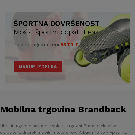
ŠPORTNA DOVRŠENOST
Moški športni copati Peak
Po zelo ugodni ceni
53,70 €
NAKUP IZDELKA
Mobilna trgovina Brandback
Hitre in ugodne nakupe v spletni trgovini Brandback lahko
opravite tudi prek mobilnih telefonov. Vabljeni le še k vpisu na